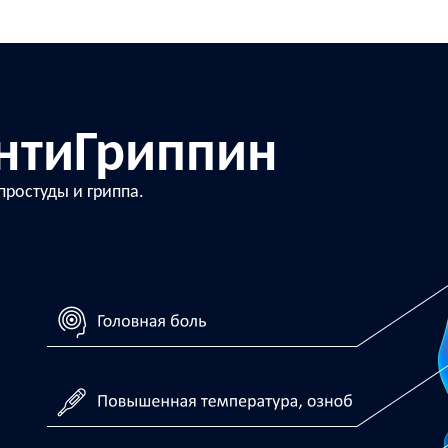
АнтиГриппин
ростуды и гриппа.