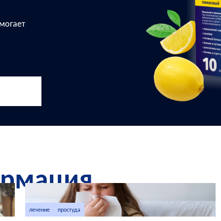
могает
ормация
лечение
простуда