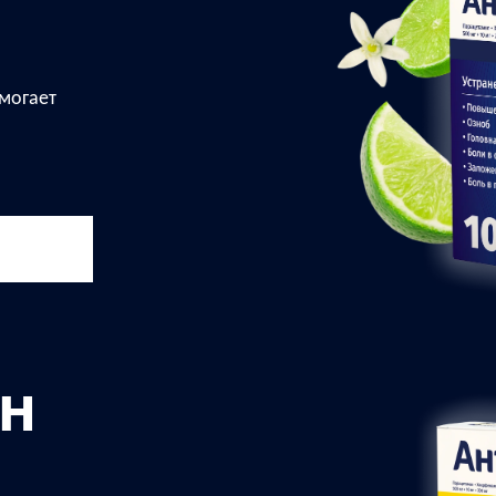
могает
н