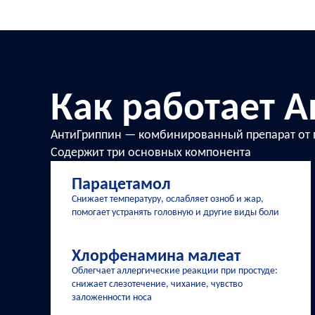
Как работает 
АнтиГриппин — комбинированный препарат от п
Содержит три основных компонента
Парацетамол
Снижает температуру, ослабляет озноб и жар,
помогает устранять головную и другие виды боли
Хлорфенамина малеат
Облегчает аллергические реакции при простуде:
снижает слезотечение, чихание, чувство
заложенности носа