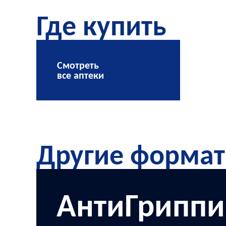
Где купить
Смотреть
все аптеки
Другие формат
АнтиГриппи