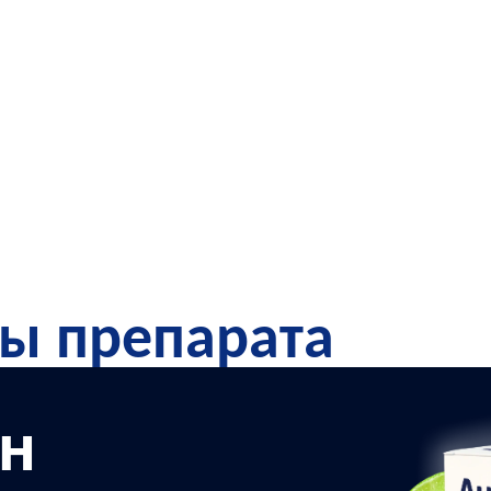
ы препарата
н