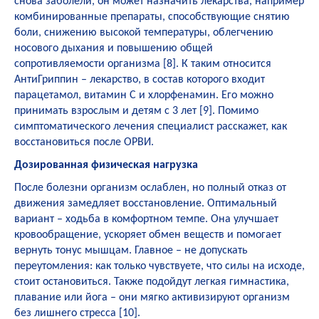
снова заболели, он может назначить лекарства, например
комбинированные препараты, способствующие снятию
боли, снижению высокой температуры, облегчению
носового дыхания и повышению общей
сопротивляемости организма [
8
]. К таким относится
АнтиГриппин
– лекарство, в состав которого входит
парацетамол, витамин С и хлорфенамин. Его можно
принимать взрослым и детям с 3 лет [
9
]. Помимо
симптоматического лечения специалист расскажет, как
восстановиться после ОРВИ.
Дозированная физическая нагрузка
После болезни организм ослаблен, но полный отказ от
движения замедляет восстановление. Оптимальный
вариант – ходьба в комфортном темпе. Она улучшает
кровообращение, ускоряет обмен веществ и помогает
вернуть тонус мышцам. Главное – не допускать
переутомления: как только чувствуете, что силы на исходе,
стоит остановиться. Также подойдут легкая гимнастика,
плавание или йога – они мягко активизируют организм
без лишнего стресса [
10
].