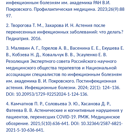
инфекционным болезням им. академика РАН В.И.
Покровского. Профилактическая медицина. 2023;26(9):88
97.
2. Творогова Т. М., Захарова И. Н. Астения после
перенесенных инфекционных заболеваний: что делать?
Педиатрия. 2016.
3. Малявин А. Г., Горелов А. В., Васенина Е. Е., Екушева Е.
В., Кобзева Н. Д., Ковальчук В. В., Эсауленко Е. В.
Резолюция Экспертного совета Российского научного
медицинского общества терапевтов и Национальной
ассоциации специалистов по инфекционным болезням
им. академика В. И. Покровского. Постинфекционная
астения. Инфекционные болезни. 2024; 22(1): 124–136.
DOI: 10.20953/1729-92252024-1-124-136.
4. Камчатнов П. Р., Соловьева Э. Ю., Хасанова Д. Р.,
Фатеева В. В. Астенические и когнитивные нарушения у
пациентов, перенесших COVID-19. РМЖ. Медицинское
обозрение. 2021;5(10):636-641. DOI: 10.32364/2587-6821-
2021-5-10-636-641.