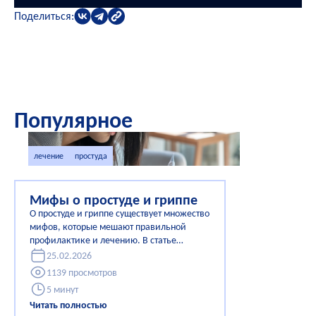
Поделиться:
Популярное
лечение
простуда
Мифы о простуде и гриппе
О простуде и гриппе существует множество
мифов, которые мешают правильной
профилактике и лечению. В статье
описаны научные факты о вирусах,
25.02.2026
прививках, антибиотиках и «народных»
1139 просмотров
методах. Разбираемся, какие советы
5 минут
работают на самом деле, а какие стоит
Читать полностью
навсегда забыть.