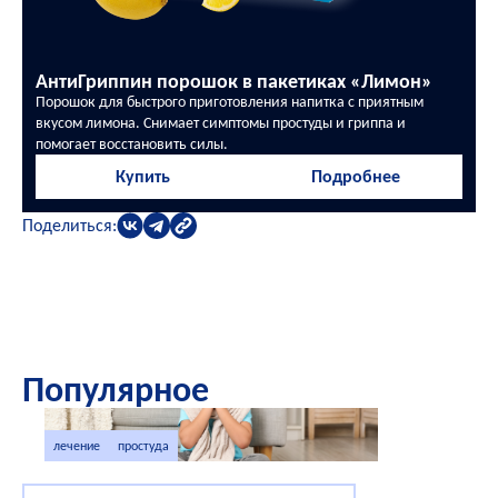
АнтиГриппин порошок в пакетиках «Лимон»
Порошок для быстрого приготовления напитка с приятным
вкусом лимона. Снимает симптомы простуды и гриппа и
помогает восстановить силы.
Купить
Подробнее
Поделиться:
Популярное
лечение
простуда