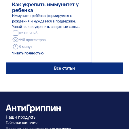
Как укрепить иммунитет у
ребенка
Иммунитет ребёнка формируется с
рождения и нуждается в поддержке.
Узнайте, как укрепить защитные силы
малыша: питание, сон, прогулки,
02.03.2026
закаливание и вакцинация.
998 просмотров
Практические советы для родителей,
5 минут
чтобы снизить риск простуд и помочь
Читать полностью
детям расти здоровыми круглый год.
Все статьи
Наши продукты
Таблетки шипучие
Порошок для приготовления раствора