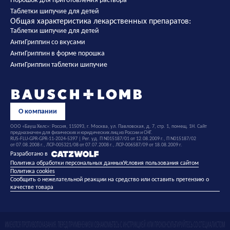
Таблетки шипучие для детей
Общая характеристика лекарственных препаратов:
Таблетки шипучие для детей
АнтиГриппин со вкусами
АнтиГриппин в форме порошка
АнтиГриппин таблетки шипучие
О компании
ООО «Бауш Хелс»: Россия, 115093, г. Москва, ул. Павловская, д. 7, стр. 1, помещ. 1Н. Сайт
предназначен для физических и юридических лиц из России и СНГ.
RUS-FLU-GPR-GPR-11-2024-5397 | Рег. уд. П N015187/01 от 12.08.2009 г., П N015187/02
от 07.08.2008 г., ЛСР-005321/08 от 07.07.2008 г., ЛСР-006587/09 от 18.08.2009 г.
Разработано в
Политика обработки персональных данных
Условия пользования сайтом
Политика cookies
Сообщить о нежелательной реакции на средство или оставить претензию о
качестве товара